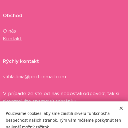
Obchod
O nás
Kontakt
Rýchly kontakt
stihla-linia@protonmail.com
V prípade že ste od nás nedostali odpoveď, tak si
skontrolujte spamovú schránku.
Používame cookies, aby sme zaistili skvelú funkčnosť a
bezpečnosť našich stránok. Tým vám môžeme poskytnúť ten
najlepší možný zážitok.
2023 © SKINNY BEAUTY INC.
Cookies