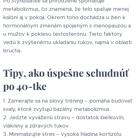
Po štyridsiatke sa prirodzene spomaľuje
metabolizmus, čo znamená, že telo spaľuje menej
kalórií aj v pokoji. Okrem toho dochádza u žien k
hormonálnym zmenám spojeným s menopauzou a
u mužov k poklesu testosterónu. Tieto faktory
vedú k zvýšenému ukladaniu tukov, najmä v oblasti
brucha.
Tipy, ako úspešne schudnúť
po 40-tke
1. Zamerajte sa na silový tréning – pomáha budovať
svaly, ktoré zvyšujú bazálny metabolizmus.
2. Jedzte vyváženú stravu – dostatok bielkovín,
vlákniny a zdravých tukov.
3. Minimalizujte stres – vysoká hladina kortizolu