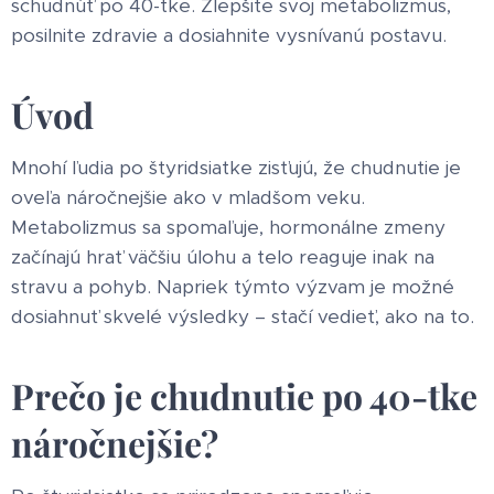
schudnúť po 40-tke. Zlepšite svoj metabolizmus,
posilnite zdravie a dosiahnite vysnívanú postavu.
Úvod
Mnohí ľudia po štyridsiatke zisťujú, že chudnutie je
oveľa náročnejšie ako v mladšom veku.
Metabolizmus sa spomaľuje, hormonálne zmeny
začínajú hrať väčšiu úlohu a telo reaguje inak na
stravu a pohyb. Napriek týmto výzvam je možné
dosiahnuť skvelé výsledky – stačí vedieť, ako na to.
Prečo je chudnutie po 40-tke
náročnejšie?