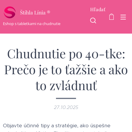
Hľadať
Štíhla Línia ®
Eshop s tabletkami na chudnutie
Chudnutie po 40-tke:
Prečo je to ťažšie a ako
to zvládnuť
27.10.2025
Objavte účinné tipy a stratégie, ako úspešne