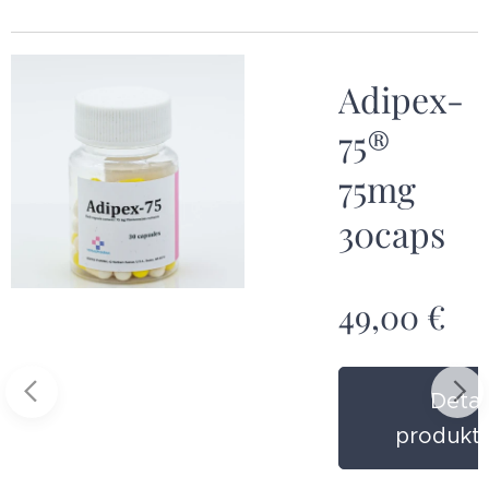
Adipex-
75®
75mg
30caps
49,00
€
ail
ktu
Detai
produkt