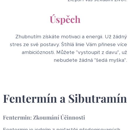
Úspěch
Zhubnutím získáte motivaci a energii. Už žádný
stres ze své postavy. Štíhlá linie Vám přinese více
ambicióznosti. Můžete "vystoupit z davu", už
nebudete žádná "šedá myška".
Fentermín a Sibutramín
Fentermin: Zkoumání Účinnosti
Fentermin je jedním z nejčastěji předepisovaných