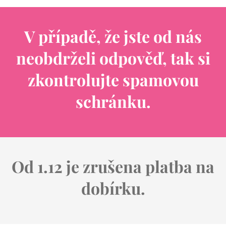
V případě, že jste od nás
neobdrželi odpověď, tak si
zkontrolujte spamovou
schránku.
Od 1.12 je zrušena platba na
dobírku.