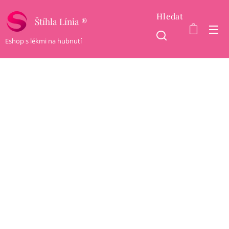
Hledat
Štíhla Línia ®
Eshop s lékmi na hubnutí