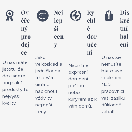
Ov
Nej
Ry
Dis
ěře
lep
chl
kré
ný
ší
é
tní
pro
cen
dor
bal
dej
y
uče
ení
ce
ní
Jako
U nás se
U nás máte
velkosklad a
nemusíte
Nabízíme
jistotu, že
jednička na
bát o své
expresní
dostanete
trhu vám
soukromí.
doručení
originální
umíme
Naši
poštou
produkty té
nabídnout
pracovníci
nebo
nejvyšší
vždy ty
vaši zásilku
kurýrem až k
kvality.
nejlepší
důkladně
vám domů.
ceny.
zabalí.