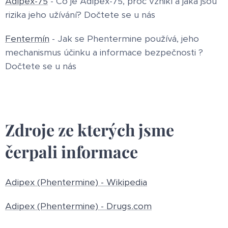
Adipex-75
- Co je Adipex-75, proč vznikl a jaká jsou
rizika jeho užívání? Dočtete se u nás
Fentermín
- Jak se Phentermine používá, jeho
mechanismus účinku a informace bezpečnosti ?
Dočtete se u nás
Zdroje ze kterých jsme
čerpali informace
Adipex (Phentermine) - Wikipedia
Adipex (Phentermine) - Drugs.com