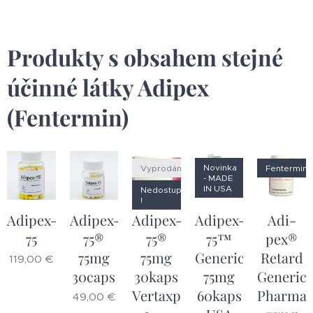
Produkty s obsahem stejné
účinné látky Adipex
(Fentermin)
Novinka
Vyprodáno
Fentermin
- MADE
IN USA
Nedostupný
!
Adipex-
Adipex-
Adipex-
Adipex-
Adi-
75
75®
75®
75™
pex®
75mg
75mg
Genericum
Retard
119,00
€
30caps
30kaps
75mg
Generic
Vertaxpharma
60kaps
Pharmac
49,00
€