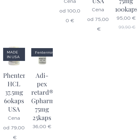
USA
75mg
Cena
100kaps
Cena
od
100,0
95,00
€
od
75,00
0
€
99,90
€
€
MADE
Fentermin
IN USA
Phentermine™
Adi-
HCL
pex
37.5mg
retard®
60kaps
Gpharm
USA
75mg
25kaps
Cena
36,00
€
od
79,00
€