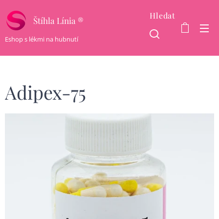
Hledat
Štíhla Línia ®
Eshop s lékmi na hubnutí
Adipex-75