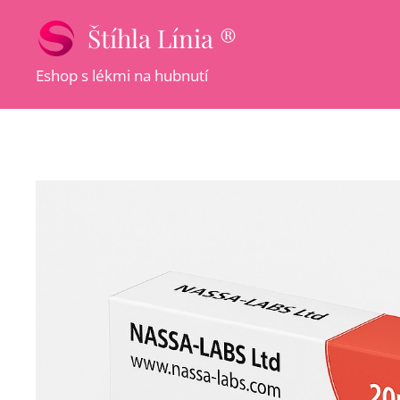
Štíhla Línia ®
Eshop s lékmi na hubnutí