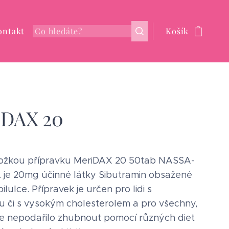
ontakt
Košík
iDAX 20
ložkou přípravku MeriDAX 20 50tab NASSA-
. je 20mg účinné látky Sibutramin obsažené
ilulce. Přípravek je určen pro lidi s
 či s vysokým cholesterolem a pro všechny,
e nepodařilo zhubnout pomocí různých diet