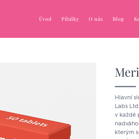
Úvod
Pilulky
O nás
Blog
K
Mer
Hlavní s
Labs Ltd
v každé p
nadváhou
kterým s