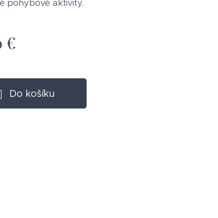
é pohybové aktivity.
0
€
Do košíku