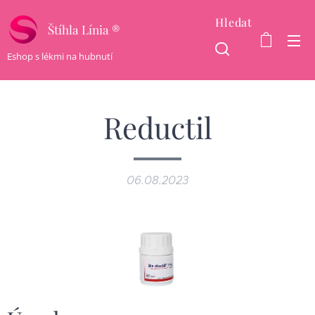
Hledat
Štíhla Línia ®
Eshop s lékmi na hubnutí
Reductil
06.08.2023