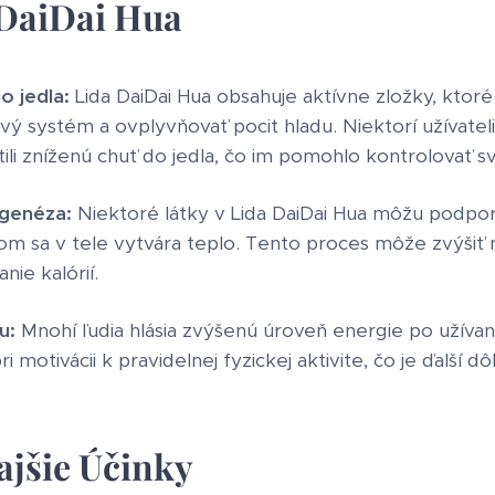
 DaiDai Hua
o jedla:
Lida DaiDai Hua obsahuje aktívne zložky, ktor
ý systém a ovplyvňovať pocit hladu. Niektorí užívatelia
tili zníženú chuť do jedla, čo im pomohlo kontrolovať sv
genéza:
Niektoré látky v Lida DaiDai Hua môžu podpo
rom sa v tele vytvára teplo. Tento proces môže zvýšiť
nie kalórií.
u:
Mnohí ľudia hlásia zvýšenú úroveň energie po užívaní
motivácii k pravidelnej fyzickej aktivite, čo je ďalší dô
ajšie Účinky