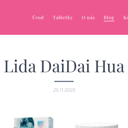
Úvod
Tabletky
O nás
Blog
K
Lida DaiDai Hua
25.11.2023