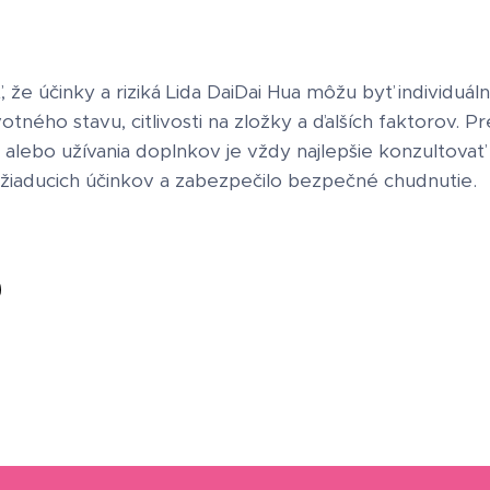
, že účinky a riziká Lida DaiDai Hua môžu byť individuá
otného stavu, citlivosti na zložky a ďalších faktorov. P
alebo užívania doplnkov je vždy najlepšie konzultovať 
nežiaducich účinkov a zabezpečilo bezpečné chudnutie.