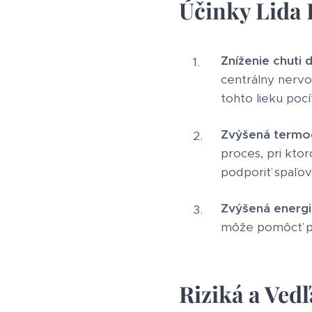
Účinky Lida
Zníženie chuti d
centrálny nervov
tohto lieku pocí
Zvýšená termo
proces, pri kto
podporiť spaľova
Zvýšená energi
môže pomôcť pri 
Riziká a Vedľ