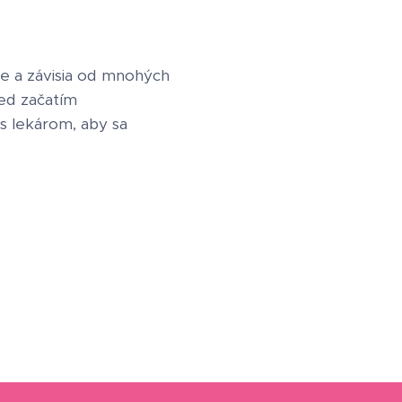
lne a závisia od mnohých
red začatím
s lekárom, aby sa