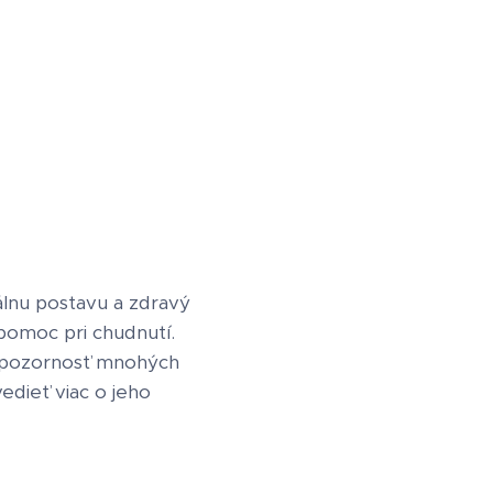
álnu postavu a zdravý
 pomoc pri chudnutí.
al pozornosť mnohých
edieť viac o jeho