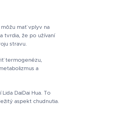
é môžu mať vplyv na
 tvrdia, že po užívaní
oju stravu.
riť termogenézu,
 metabolizmus a
 Lida DaiDai Hua. To
ležitý aspekt chudnutia.