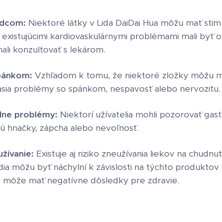
rdcom:
Niektoré látky v Lida DaiDai Hua môžu mať stim
s existujúcimi kardiovaskulárnymi problémami mali byť 
mali konzultovať s lekárom.
pánkom:
Vzhľadom k tomu, že niektoré zložky môžu ma
hlásia problémy so spánkom, nespavosť alebo nervozitu.
álne problémy:
Niektorí užívatelia mohli pozorovať gast
ú hnačky, zápcha alebo nevoľnosť.
užívanie:
Existuje aj riziko zneužívania liekov na chudnut
udia môžu byť náchylní k závislosti na týchto produktov
o môže mať negatívne dôsledky pre zdravie.