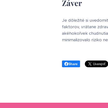
Záver
Je dôležité si uvedomiť
faktorov, vrátane zdrav
akéhokoľvek chudnutia 
minimalizovalo riziko 
Share