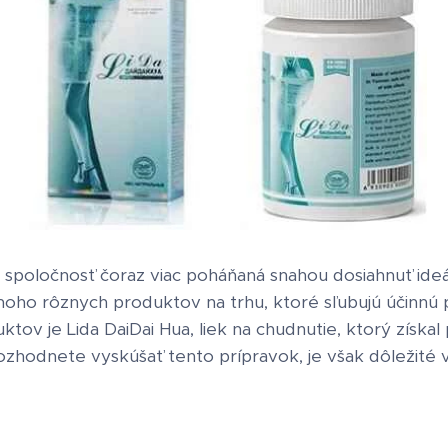
 spoločnosť čoraz viac poháňaná snahou dosiahnuť ide
 mnoho rôznych produktov na trhu, ktoré sľubujú účinnú
tov je Lida DaiDai Hua, liek na chudnutie, ktorý získ
ozhodnete vyskúšať tento prípravok, je však dôležité v