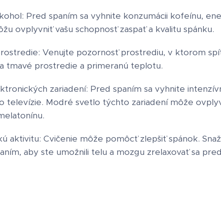
kohol: Pred spaním sa vyhnite konzumácii kofeínu, en
ôžu ovplyvniť vašu schopnosť zaspať a kvalitu spánku.
rostredie: Venujte pozornosť prostrediu, v ktorom spít
 a tmavé prostredie a primeranú teplotu.
tronických zariadení: Pred spaním sa vyhnite intenzí
bo televízie. Modré svetlo týchto zariadení môže ovply
elatonínu.
kú aktivitu: Cvičenie môže pomôcť zlepšiť spánok. Snažt
aním, aby ste umožnili telu a mozgu zrelaxovať sa pr