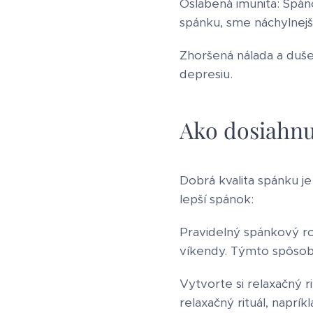
Oslabená imunita: Spán
spánku, sme náchylnejší
Zhoršená nálada a duš
depresiu.
Ako dosiahnu
Dobrá kvalita spánku je
lepší spánok:
Pravidelný spánkový roz
víkendy. Týmto spôsobo
Vytvorte si relaxačný r
relaxačný rituál, naprík