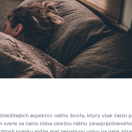
dôležitejších aspektov nášho života, ktorý však často
svete sa často stáva obeťou nášho zaneprázdneného 
žitosti spánku môže mať negatívny vplyv na naše zdra