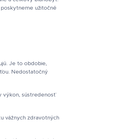
a poskytneme užitočné
jú. Je to obdobie,
sťou. Nedostatočný
y výkon, sústredenosť
iku vážnych zdravotných