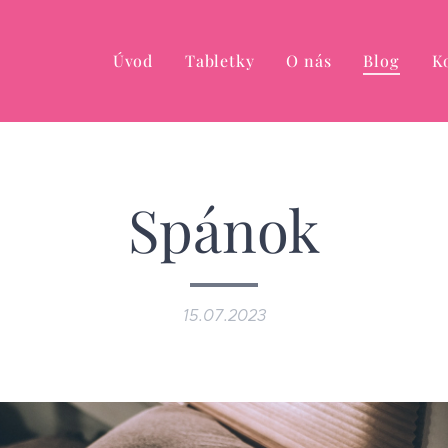
Úvod
Tabletky
O nás
Blog
K
Spánok
15.07.2023