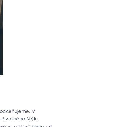
 podceňujeme. V
životného štýlu.
vie a celkový blahobyt.