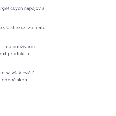
ergetických nápojov a
e. Uistite sa, že máte
vnemu používaniu
vniť produkciu
e sa však cvičiť
ed odpočinkom.