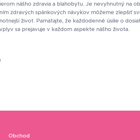
lierom nášho zdravia a blahobytu. Je nevyhnutný na o
aním zdravých spánkových návykov môžeme zlepšiť svo
notnejší život. Pamätajte, že každodenné úsilie o dosi
 vplyv sa prejavuje v každom aspekte nášho života.
Obchod