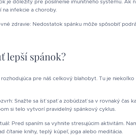
ok je dôležitý pre posilnenie imunitného systému. Ak
 na infekcie a choroby.
evné zdravie: Nedostatok spánku môže spôsobiť podrá
ť lepší spánok?
 rozhodujúca pre náš celkový blahobyt. Tu je niekoľko 
vrh: Snažte sa ísť spať a zobúdzať sa v rovnaký čas ka
m si telo vytvorí pravidelný spánkový cyklus.
ituál: Pred spaním sa vyhnite stresujúcim aktivitám. Na
lad čítanie knihy, teplý kúpeľ, joga alebo meditácia.