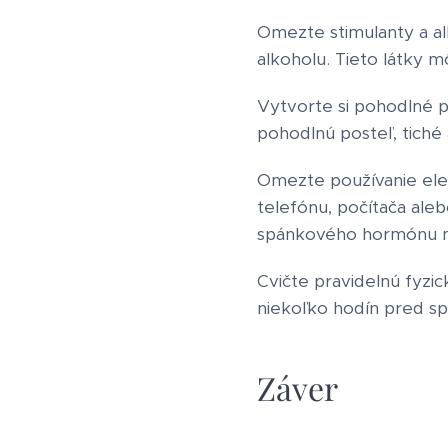
Omezte stimulanty a al
alkoholu. Tieto látky m
Vytvorte si pohodlné p
pohodlnú posteľ, tiché
Omezte používanie elek
telefónu, počítača ale
spánkového hormónu m
Cvičte pravidelnú fyzic
niekoľko hodín pred sp
Záver