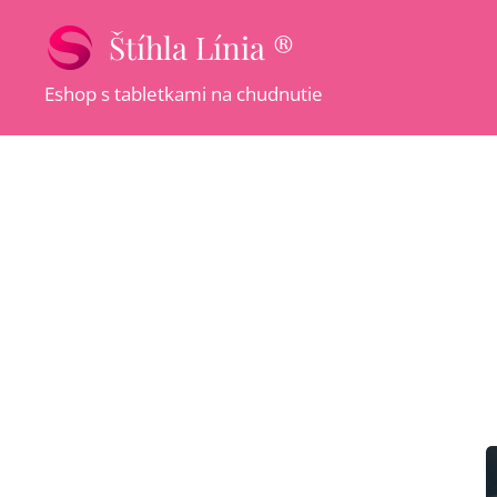
Štíhla Línia ®
Eshop s tabletkami na chudnutie