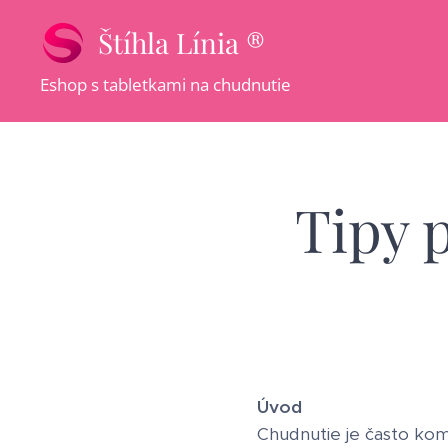
Štíhla Línia ®
Eshop s tabletkami na chudnutie
Tipy 
Úvod
Chudnutie je často kom