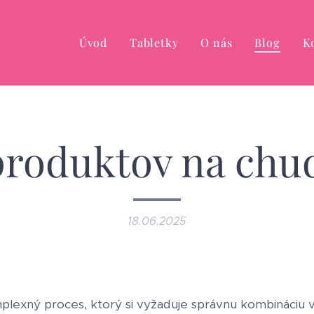
Úvod
Tabletky
O nás
Blog
K
produktov na chu
18.06.2025
plexný proces, ktorý si vyžaduje správnu kombináciu vý