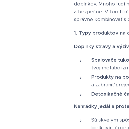
doplnkov. Mnoho ľudí h
a bezpečne. V tomto čl
správne kombinovať s cv
1. Typy produktov na 
Doplnky stravy a výži
Spaľovače tuko
tvoj metabolizm
Produkty na pot
a zabrániť preje
Detoxikačné ča
Nahrádky jedál a prot
Sú skvelým spôs
bielkovín, čo je