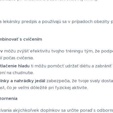
a lekársky predpis a používajú sa v prípadoch obezit
mbinovať s cvičením
ov
môžu zvýšiť efektivitu tvojho tréningu tým, že podpo
ií počas cvičenia.
tlačenie hladu
ti môžu pomôcť udržať diétu a zabrániť p
ení na chudnutie.
lnky a nahrádky jedál
zabezpečia, že tvoje svaly dost
t, čo je veľmi dôležité pri fyzickej aktivite.
zornenia
ívania akýchkoľvek doplnkov sa určite poraď s odbor