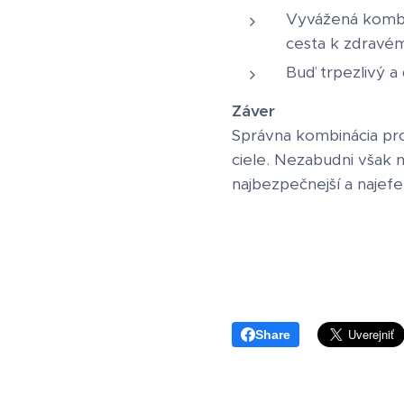
Vyvážená kombin
cesta k zdravém
Buď trpezlivý a
Záver
Správna kombinácia pro
ciele. Nezabudni však 
najbezpečnejší a najefe
Share