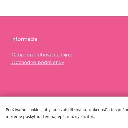
Informácie
Ochrana osobných údajov
Obchodné podmienky
Používame cookies, aby sme zaistili skvelú funkčnosť a bezpeč
môžeme poskytnúť ten najlepší možný zážitok.
2023 © SKINNY BEAUTY INC.
Cookies