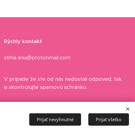
Rýchly kontakt
stihla-linia@protonmail.com
V prípade že ste od nás nedostali odpoveď, tak
si skontrolujte spamovú schránku.
Prijať nevyhnutné
Prijať všetko
Jazyky
Slovenčina
Čeština