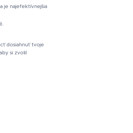
 je najefektívnejšia
é.
cť dosiahnuť tvoje
y si zvolil