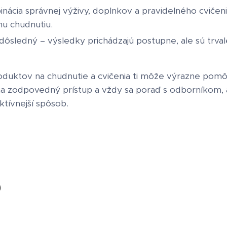
ácia správnej výživy, doplnkov a pravidelného cvičenia
u chudnutiu.
 dôsledný – výsledky prichádzajú postupne, ale sú trval
duktov na chudnutie a cvičenia ti môže výrazne pomô
na zodpovedný prístup a vždy sa poraď s odborníkom, ab
ktívnejší spôsob.