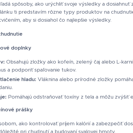
ľadá spôsoby, ako urýchliť svoje výsledky a dosiahnuť
ánku ti predstavím rôzne typy produktov na chudnutie
ičením, aby si dosiahol čo najlepšie výsledky.
chudnutie
vové doplnky
v:
Obsahujú zložky ako kofeín, zelený čaj alebo L-karni
us a podporiť spaľovanie tukov.
lačenie hladu:
Vláknina alebo prírodné zložky pomáhaj
daniu.
je:
Pomáhajú odstraňovať toxíny z tela a môžu zvýšiť 
eínové prášky
obom, ako kontrolovať príjem kalórií a zabezpečiť dos
 dôležité pri chudnutí a budovaní svalovej hmoty.