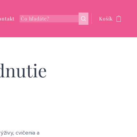
ontakt
Košík
dnutie
živy, cvičenia a