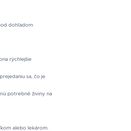
y pod dohľadom
ria rýchlejšie
rejedaniu sa, čo je
anú potrebné živiny na
níkom alebo lekárom.