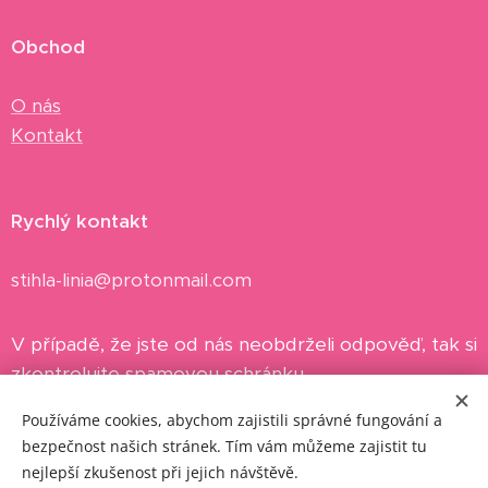
Obchod
O nás
Kontakt
Rychlý kontakt
stihla-linia@protonmail.com
V případě, že jste od nás neobdrželi odpověď, tak si
zkontrolujte spamovou schránku.
Používáme cookies, abychom zajistili správné fungování a
bezpečnost našich stránek. Tím vám můžeme zajistit tu
nejlepší zkušenost při jejich návštěvě.
2023 © SKINNY BEAUTY INC.
Cookies