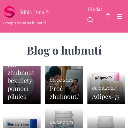
Hledat
Štíhla Línia ®
Eshop s lékmi na hubnutí
Blog o hubnutí
06.08.2023
Jak
zhubnout
bez diety
06.08.2023
pomocí
Proč
06.08.2023
pilulek
zhubnout?
Adipex-75
06.08.2023