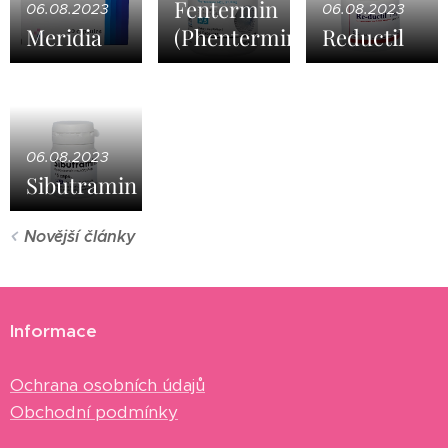
Fentermin
06.08.2023
06.08.2023
Meridia
(Phentermine)
Reductil
06.08.2023
Sibutramin
Novější články
Informace
Ochrana osobních údajů
Obchodní podmínky